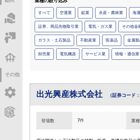
動向
業種の絞り込み
すべて
空運業
鉱業
水産・農林業
海
物件情報サーチ
証券、商品先物取引業
電気・ガス業
その他金
セミナー・研修
ガラス・土石製品
不動産業
医薬品
金属製
卸売業
電気機器
サービス業
情報・通信業
不動産基礎調査
その他
出光興産株式会社
ご利用ガイド
（証券コード：5
CCReBサービスのご案内
7件
登場数
業種