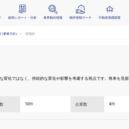
ジ
総研レポート・分析
業界動向情報
物件情報サーチ
不動産基礎調査
 (事業方針)
長期的
な変化ではなく、持続的な変化や影響を考慮する視点です。将来を見据
10
件
4
件
数
企業数