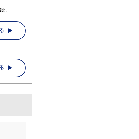
展開。
る
る