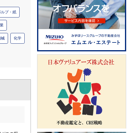
パルプ・紙
業
機械
化学