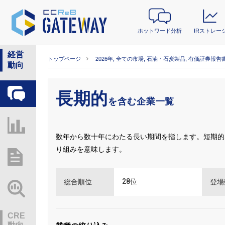
ホットワード分析
IRストレー
経営
トップページ
2026年, 全ての市場, 石油・石炭製品, 有価証券報告書
動向
長期的
ホットワード分析
を含む企業一覧
IRストレージ
数年から数十年にわたる長い期間を指します。短期的
り組みを意味します。
総研レポート・分析
28
位
総合順位
登場
業界動向情報
CRE