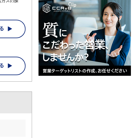
然ガスの探
る
る