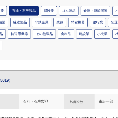
運業
石油・石炭製品
保険業
ゴム製品
倉庫・運輸関連
融業
繊維製品
非鉄金属
鉄鋼
精密機器
銀行業
陸運
品
輸送用機器
その他製品
食料品
建設業
小売業
019）
石油・石炭製品
東証一部
上場区分