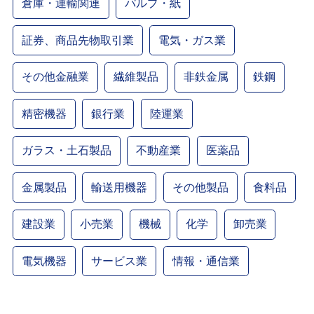
倉庫・運輸関連
パルプ・紙
証券、商品先物取引業
電気・ガス業
その他金融業
繊維製品
非鉄金属
鉄鋼
精密機器
銀行業
陸運業
ガラス・土石製品
不動産業
医薬品
金属製品
輸送用機器
その他製品
食料品
建設業
小売業
機械
化学
卸売業
電気機器
サービス業
情報・通信業