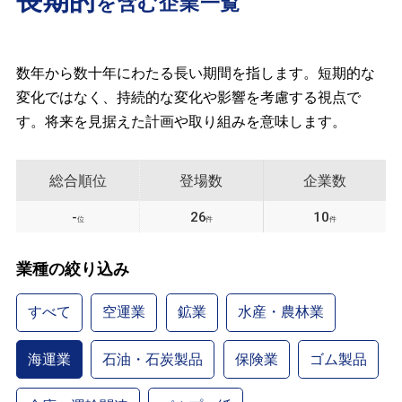
長期的
を含む企業一覧
数年から数十年にわたる長い期間を指します。短期的な
変化ではなく、持続的な変化や影響を考慮する視点で
す。将来を見据えた計画や取り組みを意味します。
総合順位
登場数
企業数
-
26
10
位
件
件
業種の絞り込み
すべて
空運業
鉱業
水産・農林業
海運業
石油・石炭製品
保険業
ゴム製品