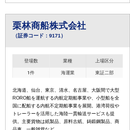
栗林商船株式会社
（証券コード：9171）
登場数
業種
上場区分
1件
海運業
東証二部
北海道、仙台、東京、清水、名古屋、大阪間で大型
RORO船を運航する内航定期船事業や、小型船を全
国に配船する内航不定期船事業を展開。港湾荷役や
トレーラーを活用した海陸一貫輸送サービスも提
供。主要貨物は紙製品、原料古紙、鋳鍛鋼製品、商
品車、一般雑貨など。