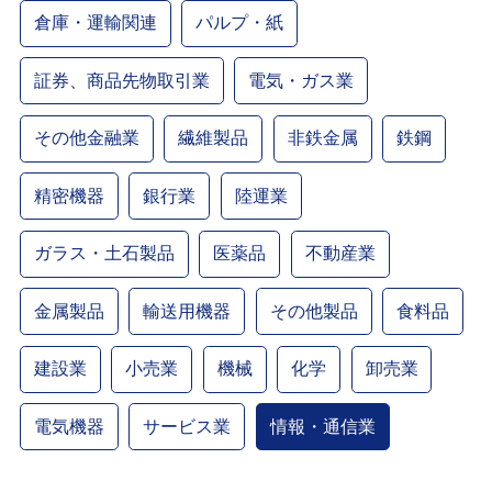
倉庫・運輸関連
パルプ・紙
証券、商品先物取引業
電気・ガス業
その他金融業
繊維製品
非鉄金属
鉄鋼
精密機器
銀行業
陸運業
ガラス・土石製品
医薬品
不動産業
金属製品
輸送用機器
その他製品
食料品
建設業
小売業
機械
化学
卸売業
電気機器
サービス業
情報・通信業