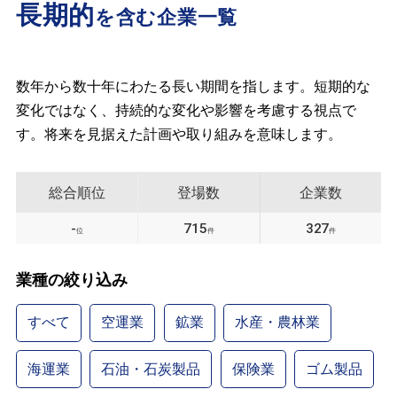
長期的
を含む企業一覧
数年から数十年にわたる長い期間を指します。短期的な
変化ではなく、持続的な変化や影響を考慮する視点で
す。将来を見据えた計画や取り組みを意味します。
総合順位
登場数
企業数
-
715
327
位
件
件
業種の絞り込み
すべて
空運業
鉱業
水産・農林業
海運業
石油・石炭製品
保険業
ゴム製品