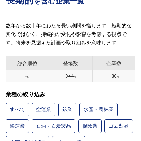
長期的
を含む企業一覧
数年から数十年にわたる長い期間を指します。短期的な
変化ではなく、持続的な変化や影響を考慮する視点で
す。将来を見据えた計画や取り組みを意味します。
総合順位
登場数
企業数
-
344
188
位
件
件
業種の絞り込み
すべて
空運業
鉱業
水産・農林業
海運業
石油・石炭製品
保険業
ゴム製品