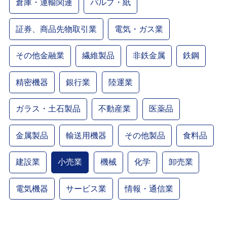
倉庫・運輸関連
パルプ・紙
証券、商品先物取引業
電気・ガス業
その他金融業
繊維製品
非鉄金属
鉄鋼
精密機器
銀行業
陸運業
ガラス・土石製品
不動産業
医薬品
金属製品
輸送用機器
その他製品
食料品
建設業
小売業
機械
化学
卸売業
電気機器
サービス業
情報・通信業