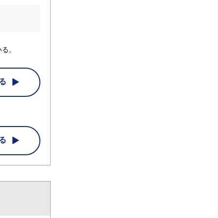
いる。
る
る