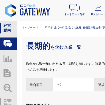
ホットワード分析
IRストレー
経営
トップページ
2026年, 全ての市場, 全ての業種, 有価証券報告書 (
動向
長期的
ホットワード分析
を含む企業一覧
IRストレージ
数年から数十年にわたる長い期間を指します。短期的
り組みを意味します。
総研レポート・分析
-
位
総合順位
登場
業界動向情報
CRE