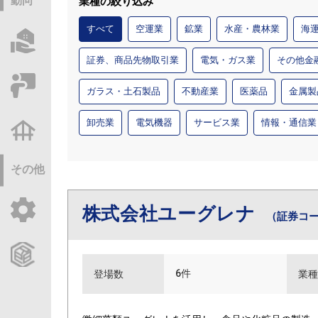
動向
業種の絞り込み
すべて
空運業
鉱業
水産・農林業
海
物件情報サーチ
証券、商品先物取引業
電気・ガス業
その他金
セミナー・研修
ガラス・土石製品
不動産業
医薬品
金属製
卸売業
電気機器
サービス業
情報・通信業
不動産基礎調査
その他
株式会社ユーグレナ
ご利用ガイド
（証券コー
CCReBサービスのご案内
6件
登場数
業種