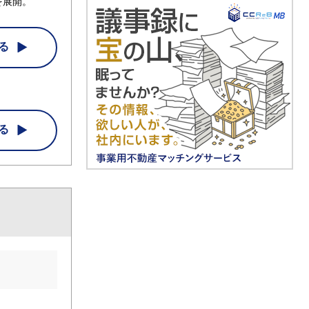
を展開。
る
る