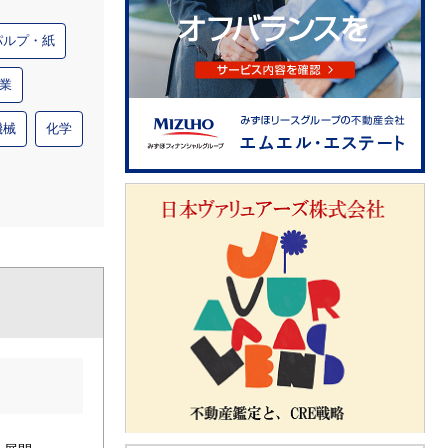
パルプ・紙
業
機械
化学