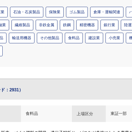
運業
石油・石炭製品
保険業
ゴム製品
倉庫・運輸関連
融業
繊維製品
非鉄金属
鉄鋼
精密機器
銀行業
陸運
品
輸送用機器
その他製品
食料品
建設業
小売業
ド：2931）
食料品
東証一部
上場区分