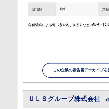
6件
登場数
業種
各種繊維による縫い糸や刺しゅう糸などの製造・販
この企業の
報告書アーカイブを
ＵＬＳグループ株式会社
（