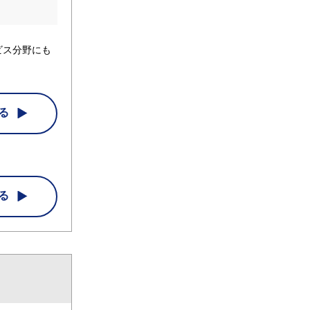
ビス分野にも
る
る