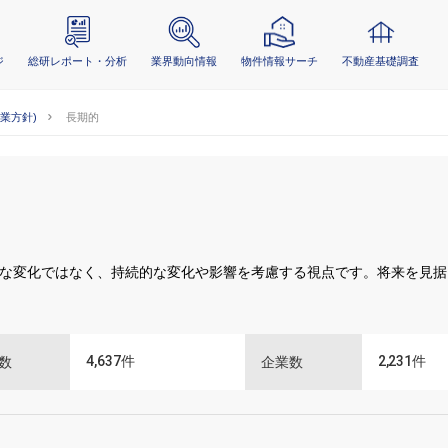
ジ
総研レポート・分析
業界動向情報
物件情報サーチ
不動産基礎調査
事業方針)
長期的
な変化ではなく、持続的な変化や影響を考慮する視点です。将来を見据
4,637
件
2,231
件
数
企業数