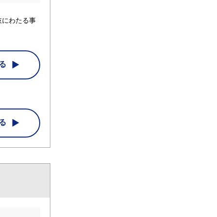
岐にわたる事
る
る