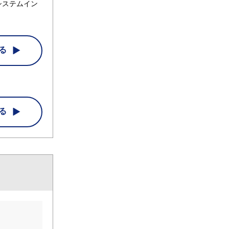
システムイン
る
る