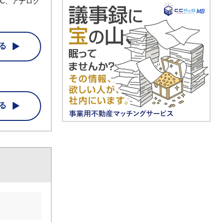
C、アナログ
る
る