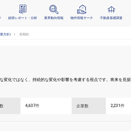
ジ
総研レポート・分析
業界動向情報
物件情報サーチ
不動産基礎調査
事業方針)
長期的
な変化ではなく、持続的な変化や影響を考慮する視点です。将来を見据
4,637
件
2,231
件
数
企業数