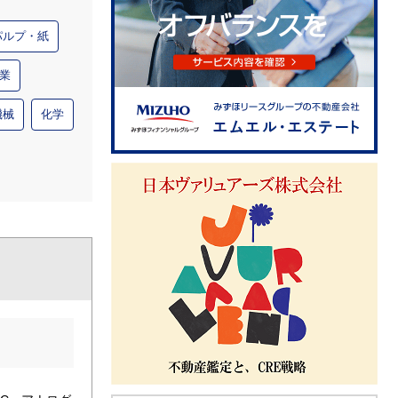
パルプ・紙
業
機械
化学