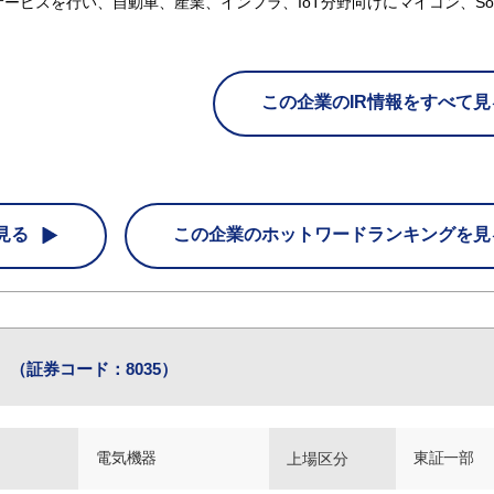
ービスを行い、自動車、産業、インフラ、IoT分野向けにマイコン、So
この企業のIR情報をすべて見
見る
この企業の
ホットワードランキングを見
社
（証券コード：8035）
電気機器
東証一部
上場区分