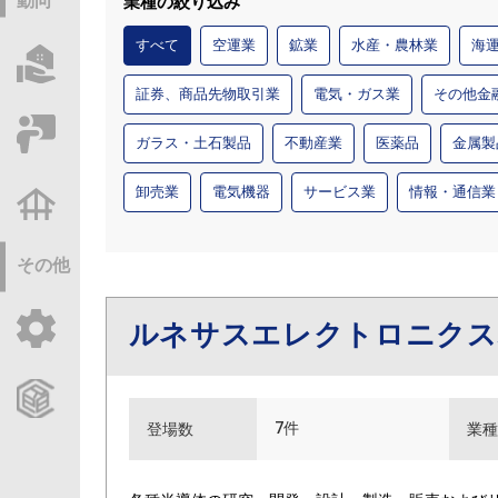
動向
業種の絞り込み
すべて
空運業
鉱業
水産・農林業
海
物件情報サーチ
証券、商品先物取引業
電気・ガス業
その他金
セミナー・研修
ガラス・土石製品
不動産業
医薬品
金属製
卸売業
電気機器
サービス業
情報・通信業
不動産基礎調査
その他
ルネサスエレクトロニク
ご利用ガイド
CCReBサービスのご案内
7件
登場数
業種