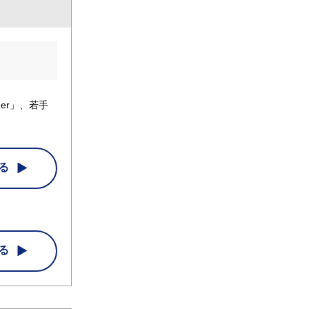
er」、若手
る
る