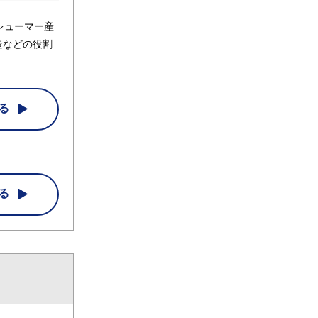
シューマー産
造などの役割
る
る