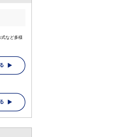
株式など多様
る
る