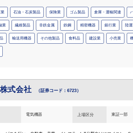
運業
石油・石炭製品
保険業
ゴム製品
倉庫・運輸関連
融業
繊維製品
非鉄金属
鉄鋼
精密機器
銀行業
陸運
品
輸送用機器
その他製品
食料品
建設業
小売業
ス株式会社
（証券コード：6723）
電気機器
東証一部
上場区分