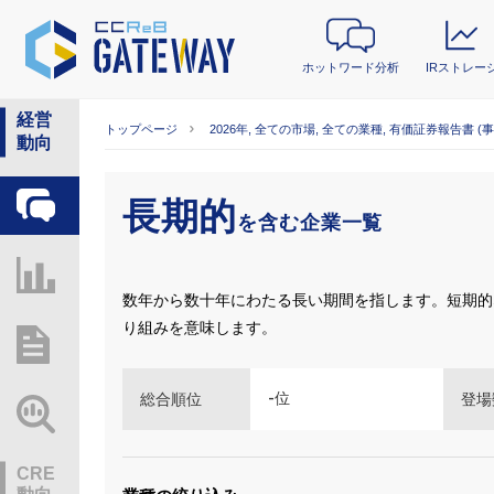
ホットワード分析
IRストレー
経営
トップページ
2026年, 全ての市場, 全ての業種, 有価証券報告書 (
動向
長期的
ホットワード分析
を含む企業一覧
IRストレージ
数年から数十年にわたる長い期間を指します。短期的
り組みを意味します。
総研レポート・分析
-
位
総合順位
登場
業界動向情報
CRE