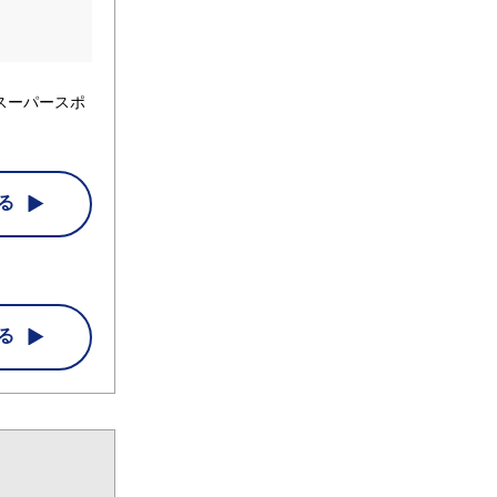
スーパースポ
る
る