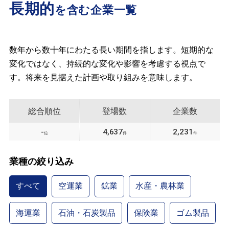
長期的
を含む企業一覧
数年から数十年にわたる長い期間を指します。短期的な
変化ではなく、持続的な変化や影響を考慮する視点で
す。将来を見据えた計画や取り組みを意味します。
総合順位
登場数
企業数
-
4,637
2,231
位
件
件
業種の絞り込み
すべて
空運業
鉱業
水産・農林業
海運業
石油・石炭製品
保険業
ゴム製品