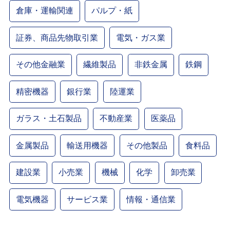
倉庫・運輸関連
パルプ・紙
証券、商品先物取引業
電気・ガス業
その他金融業
繊維製品
非鉄金属
鉄鋼
精密機器
銀行業
陸運業
ガラス・土石製品
不動産業
医薬品
金属製品
輸送用機器
その他製品
食料品
建設業
小売業
機械
化学
卸売業
電気機器
サービス業
情報・通信業