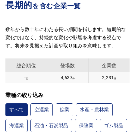
長期的
を含む企業一覧
数年から数十年にわたる長い期間を指します。短期的な
変化ではなく、持続的な変化や影響を考慮する視点で
す。将来を見据えた計画や取り組みを意味します。
総合順位
登場数
企業数
-
4,637
2,231
位
件
件
業種の絞り込み
すべて
空運業
鉱業
水産・農林業
海運業
石油・石炭製品
保険業
ゴム製品