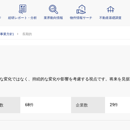
ジ
総研レポート・分析
業界動向情報
物件情報サーチ
不動産基礎調査
(事業方針)
長期的
な変化ではなく、持続的な変化や影響を考慮する視点です。将来を見据
68
件
29
件
数
企業数