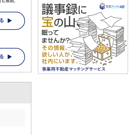
務も展開。
る
る