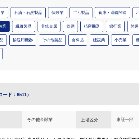
運業
石油・石炭製品
保険業
ゴム製品
倉庫・運輸関連
融業
繊維製品
非鉄金属
鉄鋼
精密機器
銀行業
陸運
品
輸送用機器
その他製品
食料品
建設業
小売業
コード：8511）
その他金融業
東証一部
上場区分