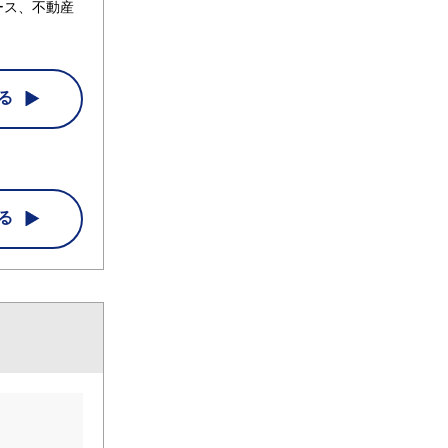
ース、不動産
る
る