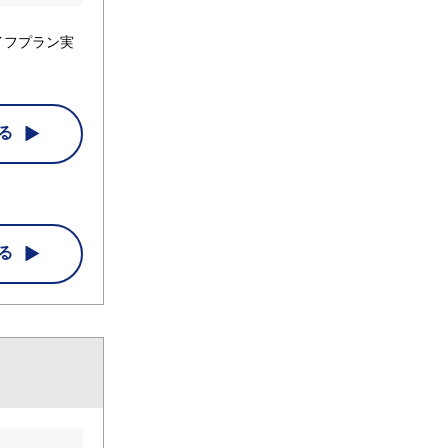
イフプラン実
る
る