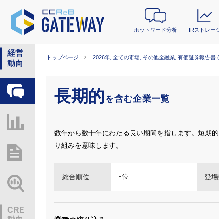
ホットワード分析
IRストレー
経営
トップページ
2026年, 全ての市場, その他金融業, 有価証券報告書 
動向
長期的
ホットワード分析
を含む企業一覧
IRストレージ
数年から数十年にわたる長い期間を指します。短期的
り組みを意味します。
総研レポート・分析
-
位
総合順位
登場
業界動向情報
CRE