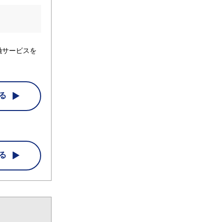
融サービスを
る
る