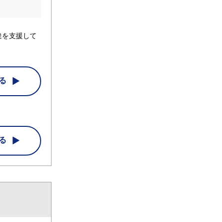
達を支援して
る
る