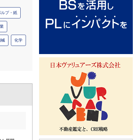
パルプ・紙
業
機械
化学