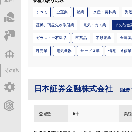
動向
業種の絞り込み
すべて
空運業
鉱業
水産・農林業
海
物件情報サーチ
証券、商品先物取引業
電気・ガス業
その他金
セミナー・研修
ガラス・土石製品
医薬品
不動産業
金属製
卸売業
電気機器
サービス業
情報・通信業
不動産基礎調査
その他
日本証券金融株式会社
ご利用ガイド
（証券
CCReBサービスのご案内
8件
登場数
業種