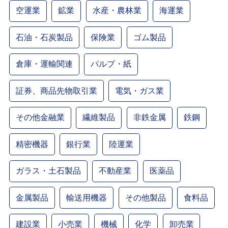
空運業
鉱業
水産・農林業
海運業
石油・石炭製品
保険業
ゴム製品
倉庫・運輸関連
パルプ・紙
証券、商品先物取引業
電気・ガス業
その他金融業
繊維製品
非鉄金属
鉄鋼
精密機器
銀行業
陸運業
ガラス・土石製品
不動産業
医薬品
金属製品
輸送用機器
その他製品
食料品
建設業
小売業
機械
化学
卸売業