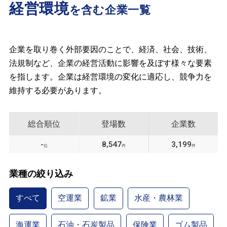
経営環境
を含む企業一覧
企業を取り巻く外部要因のことで、経済、社会、技術、
法規制など、企業の経営活動に影響を及ぼす様々な要素
を指します。企業は経営環境の変化に適応し、競争力を
維持する必要があります。
総合順位
登場数
企業数
-
8,547
3,199
位
件
件
業種の絞り込み
すべて
空運業
鉱業
水産・農林業
海運業
石油・石炭製品
保険業
ゴム製品