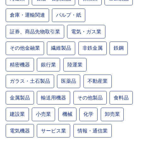
倉庫・運輸関連
パルプ・紙
証券、商品先物取引業
電気・ガス業
その他金融業
繊維製品
非鉄金属
鉄鋼
精密機器
銀行業
陸運業
ガラス・土石製品
医薬品
不動産業
金属製品
輸送用機器
その他製品
食料品
建設業
小売業
機械
化学
卸売業
電気機器
サービス業
情報・通信業