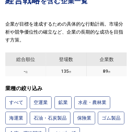
経営戦略
を含む企業一覧
企業が目標を達成するための具体的な行動計画。市場分
析や競争優位性の確立など、企業の長期的な成功を目指
す方策。
総合順位
登場数
企業数
-
135
89
位
件
件
業種の絞り込み
すべて
空運業
鉱業
水産・農林業
海運業
石油・石炭製品
保険業
ゴム製品