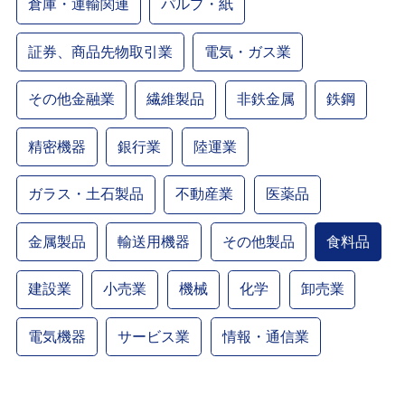
倉庫・運輸関連
パルプ・紙
証券、商品先物取引業
電気・ガス業
その他金融業
繊維製品
非鉄金属
鉄鋼
精密機器
銀行業
陸運業
ガラス・土石製品
不動産業
医薬品
金属製品
輸送用機器
その他製品
食料品
建設業
小売業
機械
化学
卸売業
電気機器
サービス業
情報・通信業