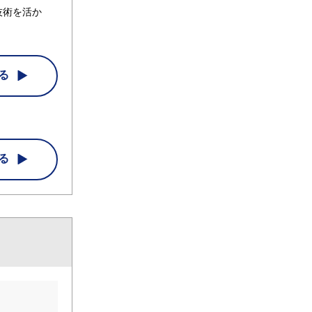
技術を活か
る
る