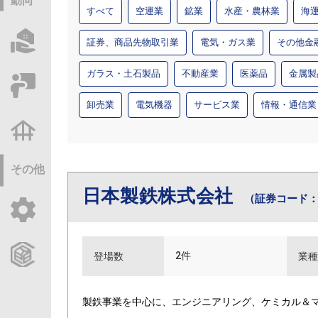
動向
すべて
空運業
鉱業
水産・農林業
海
物件情報サーチ
証券、商品先物取引業
電気・ガス業
その他金
ガラス・土石製品
不動産業
医薬品
金属製
セミナー・研修
卸売業
電気機器
サービス業
情報・通信業
不動産基礎調査
その他
日本製鉄株式会社
（証券コード：5
ご利用ガイド
CCReBサービスのご案内
2件
登場数
業種
製鉄事業を中心に、エンジニアリング、ケミカル＆