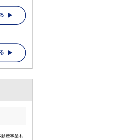
る
る
不動産事業も