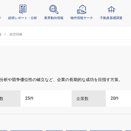
ジ
総研レポート・分析
業界動向情報
物件情報サーチ
不動産基礎調査
)
経営戦略
分析や競争優位性の確立など、企業の長期的な成功を目指す方策。
25
件
20
件
数
企業数