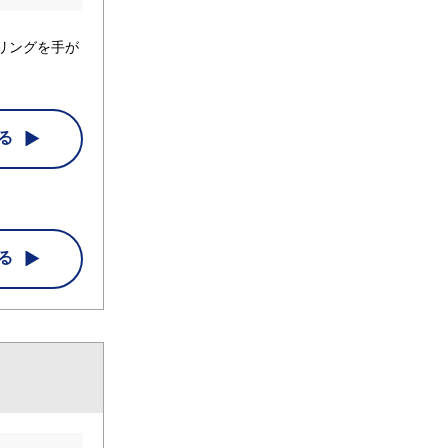
リングを手が
る
る