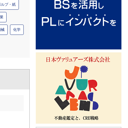
パルプ・紙
業
機械
化学