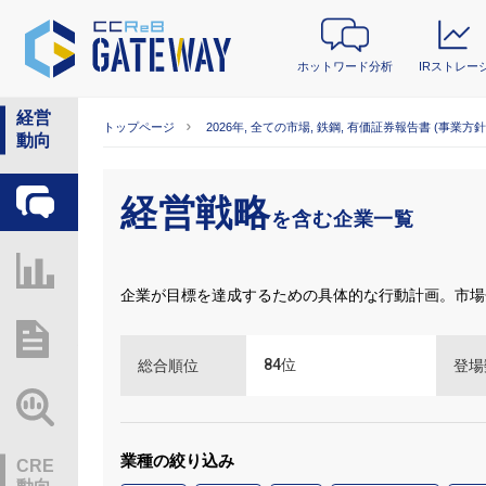
ホットワード分析
IRストレー
経営
トップページ
2026年, 全ての市場, 鉄鋼, 有価証券報告書 (事業方針
動向
経営戦略
ホットワード分析
を含む企業一覧
IRストレージ
企業が目標を達成するための具体的な行動計画。市場
総研レポート・分析
84
位
総合順位
登場
業界動向情報
業種の絞り込み
CRE