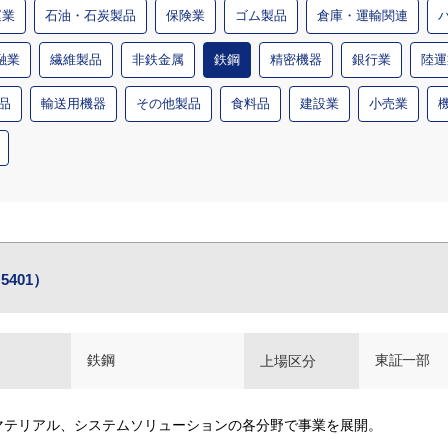
運業
石油・石炭製品
保険業
ゴム製品
倉庫・運輸関連
融業
繊維製品
非鉄金属
鉄鋼
精密機器
銀行業
陸運
品
輸送用機器
その他製品
食料品
建設業
小売業
401）
鉄鋼
東証一部
上場区分
マテリアル、システムソリューションの各分野で事業を展開。