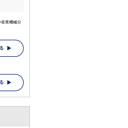
や産業機械分
る
る