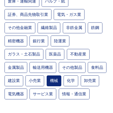
倉庫・運輸関連
パルプ・紙
証券、商品先物取引業
電気・ガス業
その他金融業
繊維製品
非鉄金属
鉄鋼
精密機器
銀行業
陸運業
ガラス・土石製品
医薬品
不動産業
金属製品
輸送用機器
その他製品
食料品
建設業
小売業
機械
化学
卸売業
電気機器
サービス業
情報・通信業