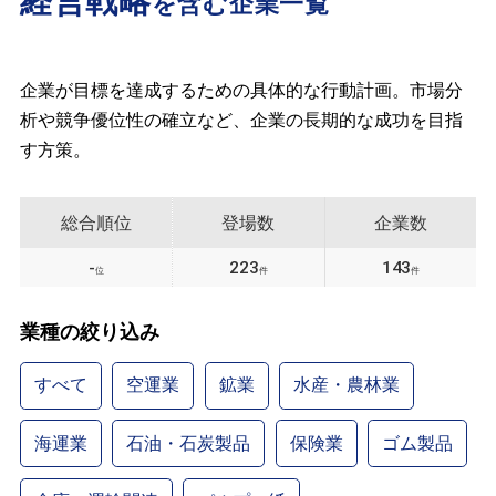
経営戦略
を含む企業一覧
企業が目標を達成するための具体的な行動計画。市場分
析や競争優位性の確立など、企業の長期的な成功を目指
す方策。
総合順位
登場数
企業数
-
223
143
位
件
件
業種の絞り込み
すべて
空運業
鉱業
水産・農林業
海運業
石油・石炭製品
保険業
ゴム製品