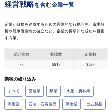
経営戦略
を含む企業一覧
企業が目標を達成するための具体的な行動計画。市場分
析や競争優位性の確立など、企業の長期的な成功を目指
す方策。
総合順位
登場数
企業数
-
551
355
位
件
件
業種の絞り込み
すべて
空運業
鉱業
水産・農林業
海運業
石油・石炭製品
保険業
ゴム製品