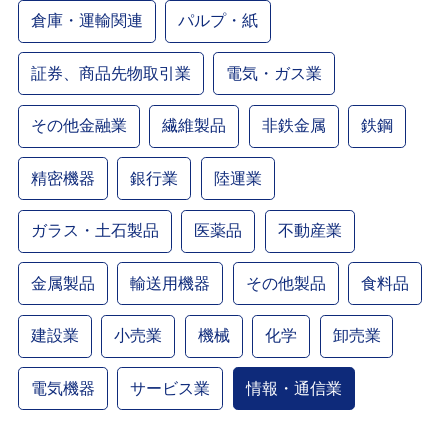
倉庫・運輸関連
パルプ・紙
証券、商品先物取引業
電気・ガス業
その他金融業
繊維製品
非鉄金属
鉄鋼
精密機器
銀行業
陸運業
ガラス・土石製品
医薬品
不動産業
金属製品
輸送用機器
その他製品
食料品
建設業
小売業
機械
化学
卸売業
電気機器
サービス業
情報・通信業