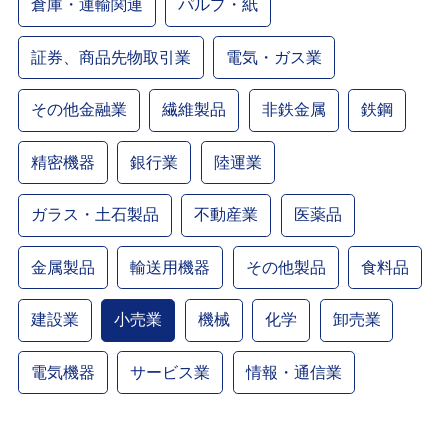
倉庫・運輸関連
パルプ・紙
証券、商品先物取引業
電気・ガス業
その他金融業
繊維製品
非鉄金属
鉄鋼
精密機器
銀行業
陸運業
ガラス・土石製品
不動産業
医薬品
金属製品
輸送用機器
その他製品
食料品
建設業
小売業
機械
化学
卸売業
電気機器
サービス業
情報・通信業