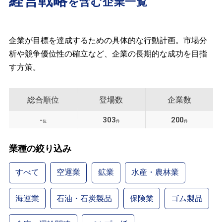
経営戦略
を含む企業一覧
企業が目標を達成するための具体的な行動計画。市場分
析や競争優位性の確立など、企業の長期的な成功を目指
す方策。
総合順位
登場数
企業数
-
303
200
位
件
件
業種の絞り込み
すべて
空運業
鉱業
水産・農林業
海運業
石油・石炭製品
保険業
ゴム製品