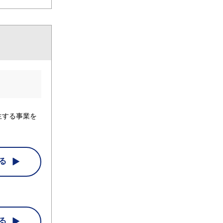
生する事業を
る
る