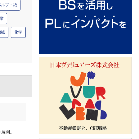
パルプ・紙
業
機械
化学
を展開。