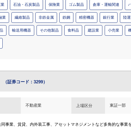
運業
石油・石炭製品
保険業
ゴム製品
倉庫・運輸関連
融業
繊維製品
非鉄金属
鉄鋼
精密機器
銀行業
陸運
品
輸送用機器
その他製品
食料品
建設業
小売業
ト
（証券コード：3299）
不動産業
東証一部
上場区分
共同事業、賃貸、内外装工事、アセットマネジメントなど多角的な事業