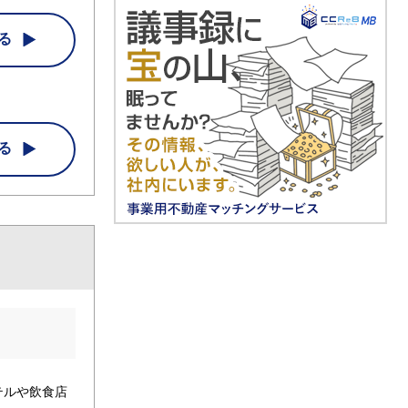
る
る
テルや飲食店