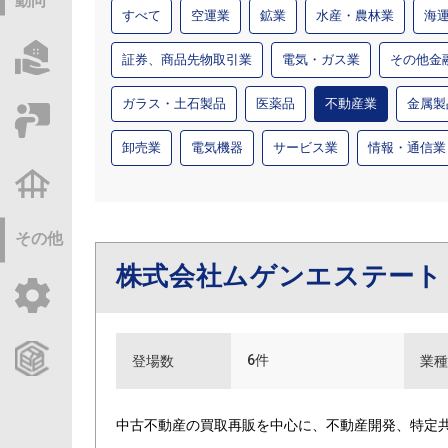
動向
すべて
空運業
鉱業
水産・農林業
海
物件情報サーチ
証券、商品先物取引業
電気・ガス業
その他金
ガラス・土石製品
医薬品
不動産業
金属製
セミナー・研修
卸売業
電気機器
サービス業
情報・通信業
不動産基礎調査
その他
株式会社ムゲンエステー
ご利用ガイド
CCReBサービスのご案内
6件
登場数
業種
中古不動産の買取再販を中心に、不動産開発、特定