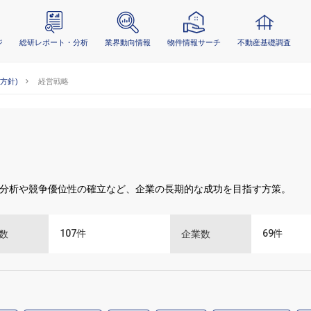
ジ
総研レポート・分析
業界動向情報
物件情報サーチ
不動産基礎調査
業方針)
経営戦略
分析や競争優位性の確立など、企業の長期的な成功を目指す方策。
107
件
69
件
数
企業数