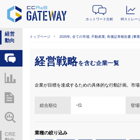
ホットワード分析
IRストレー
経営
トップページ
2026年, 全ての市場, 不動産業, 有価証券報告書 (事
動向
経営戦略
ホットワード分析
を含む企業一覧
IRストレージ
企業が目標を達成するための具体的な行動計画。市場
総研レポート・分析
-
位
総合順位
登場
業界動向情報
業種の絞り込み
CRE