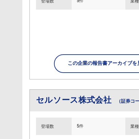
5件
登場数
業種
この企業の
報告書アーカイブを
セルソース株式会社
（証券コー
5件
登場数
業種