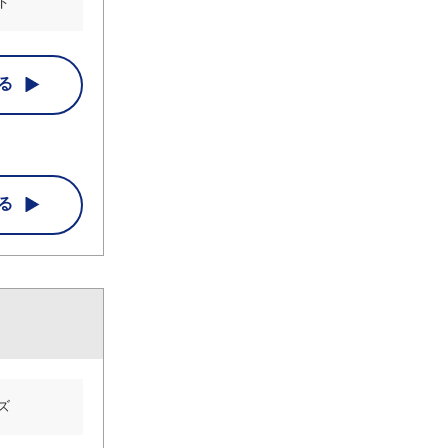
ド
る
る
ズ