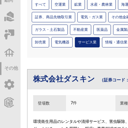
動向
すべて
空運業
鉱業
水産・農林業
海
物件情報サーチ
証券、商品先物取引業
電気・ガス業
その他金
ガラス・土石製品
不動産業
医薬品
金属製
セミナー・研修
卸売業
電気機器
サービス業
情報・通信業
不動産基礎調査
その他
株式会社ダスキン
（証券コード：
ご利用ガイド
CCReBサービスのご案内
7件
登場数
業種
環境衛生用品のレンタルや清掃サービス、害虫駆除