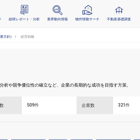
ジ
総研レポート・分析
業界動向情報
物件情報サーチ
不動産基礎調査
事業方針)
経営戦略
分析や競争優位性の確立など、企業の長期的な成功を目指す方策。
509
件
321
件
数
企業数