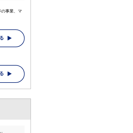
等の事業、マ
る
る