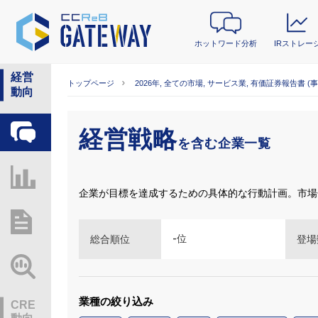
ホットワード分析
IRストレー
経営
トップページ
2026年, 全ての市場, サービス業, 有価証券報告書 (
動向
経営戦略
ホットワード分析
を含む企業一覧
IRストレージ
企業が目標を達成するための具体的な行動計画。市場
総研レポート・分析
-
位
総合順位
登場
業界動向情報
業種の絞り込み
CRE