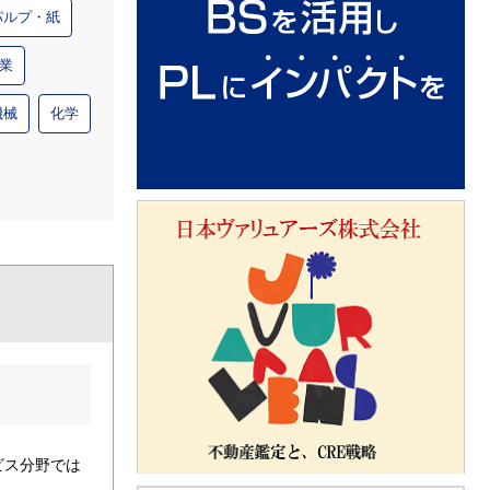
パルプ・紙
業
機械
化学
ビス分野では