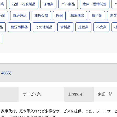
運業
石油・石炭製品
保険業
ゴム製品
倉庫・運輸関連
融業
繊維製品
非鉄金属
鉄鋼
精密機器
銀行業
陸運
品
輸送用機器
その他製品
食料品
建設業
小売業
4665）
サービス業
東証一部
上場区分
、家事代行、庭木手入れなど多様なサービスを提供。また、フードサー