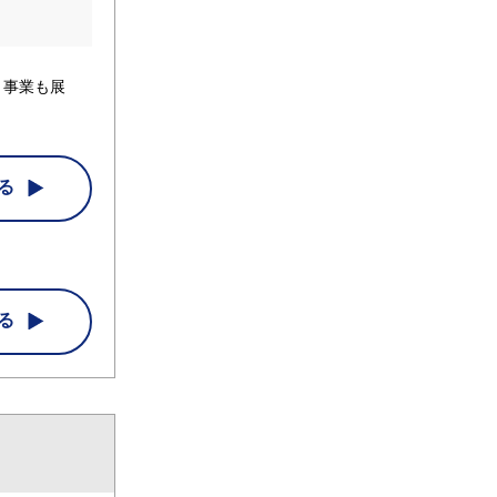
ト事業も展
る
る