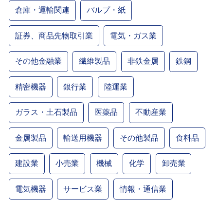
倉庫・運輸関連
パルプ・紙
証券、商品先物取引業
電気・ガス業
その他金融業
繊維製品
非鉄金属
鉄鋼
精密機器
銀行業
陸運業
ガラス・土石製品
医薬品
不動産業
金属製品
輸送用機器
その他製品
食料品
建設業
小売業
機械
化学
卸売業
電気機器
サービス業
情報・通信業