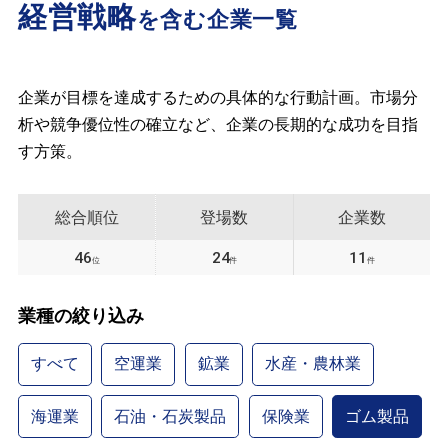
経営戦略
を含む企業一覧
企業が目標を達成するための具体的な行動計画。市場分
析や競争優位性の確立など、企業の長期的な成功を目指
す方策。
総合順位
登場数
企業数
46
24
11
位
件
件
業種の絞り込み
すべて
空運業
鉱業
水産・農林業
海運業
石油・石炭製品
保険業
ゴム製品