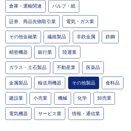
倉庫・運輸関連
パルプ・紙
証券、商品先物取引業
電気・ガス業
その他金融業
繊維製品
非鉄金属
鉄鋼
精密機器
銀行業
陸運業
ガラス・土石製品
不動産業
医薬品
金属製品
輸送用機器
その他製品
食料品
建設業
小売業
機械
化学
卸売業
電気機器
サービス業
情報・通信業