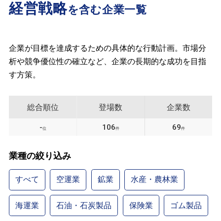
経営戦略
を含む企業一覧
企業が目標を達成するための具体的な行動計画。市場分
析や競争優位性の確立など、企業の長期的な成功を目指
す方策。
総合順位
登場数
企業数
-
106
69
位
件
件
業種の絞り込み
すべて
空運業
鉱業
水産・農林業
海運業
石油・石炭製品
保険業
ゴム製品