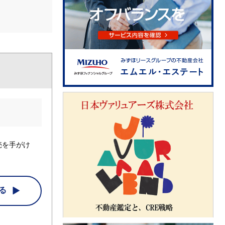
売を手がけ
る