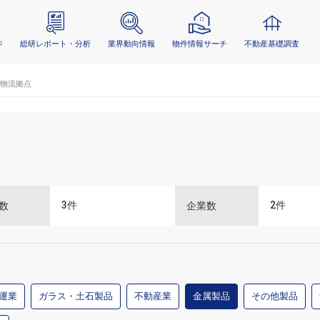
ジ
総研レポート・分析
業界動向情報
物件情報サーチ
不動産基礎調査
物流拠点
3
件
2
件
数
企業数
運業
ガラス・土石製品
不動産業
金属製品
その他製品