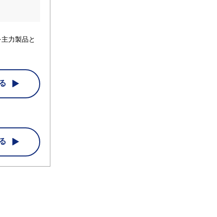
を主力製品と
る
る