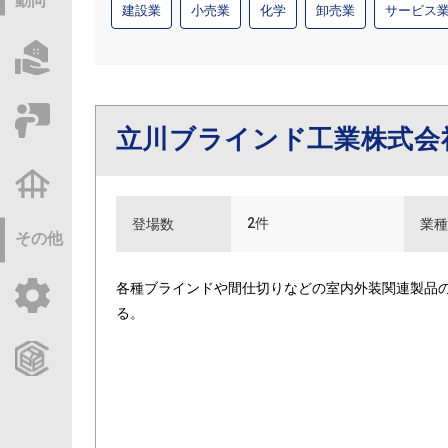
動向
建設業
小売業
化学
卸売業
サービス
物件情報サーチ
セミナー・研修
立川ブラインド工業株式会
不動産基礎調査
2件
登場数
業種
その他
各種ブラインドや間仕切りなどの室内外装関連製品
ご利用ガイド
る。
CCReBサービスのご案内