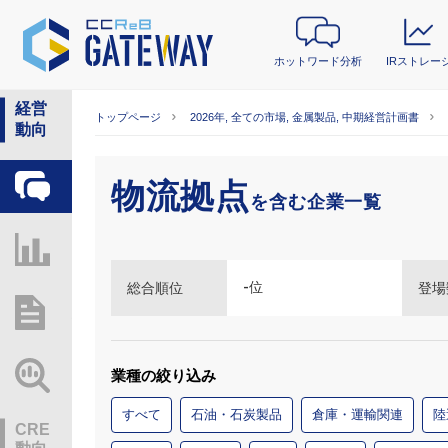
ホットワード分析
IRストレー
経営
トップページ
2026年, 全ての市場, 金属製品, 中期経営計画書
動向
物流拠点
ホットワード分析
を含む企業一覧
IRストレージ
-
位
総合順位
登場
総研レポート・分析
業界動向情報
業種の絞り込み
すべて
石油・石炭製品
倉庫・運輸関連
陸
CRE