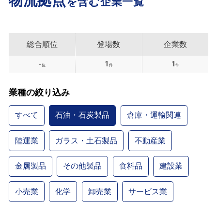
物流拠点
を含む企業一覧
総合順位
登場数
企業数
-
1
1
位
件
件
業種の絞り込み
すべて
石油・石炭製品
倉庫・運輸関連
陸運業
ガラス・土石製品
不動産業
金属製品
その他製品
食料品
建設業
小売業
化学
卸売業
サービス業