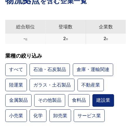
物流拠点
を含む企業一覧
総合順位
登場数
企業数
-
2
2
位
件
件
業種の絞り込み
すべて
石油・石炭製品
倉庫・運輸関連
陸運業
ガラス・土石製品
不動産業
金属製品
その他製品
食料品
建設業
小売業
化学
卸売業
サービス業