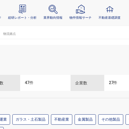
ジ
総研レポート・分析
業界動向情報
物件情報サーチ
不動産基礎調査
物流拠点
47
件
27
件
数
企業数
運業
ガラス・土石製品
不動産業
金属製品
その他製品