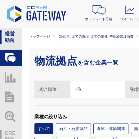
ホットワード分析
IRストレー
経営
トップページ
2026年, 全ての市場, 全ての業種, 中期経営計画書
動向
物流拠点
ホットワード分析
を含む企業一覧
IRストレージ
-
位
総合順位
登場
総研レポート・分析
業界動向情報
業種の絞り込み
すべて
石油・石炭製品
倉庫・運輸関連
陸
CRE