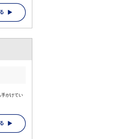
る
も手がけてい
る