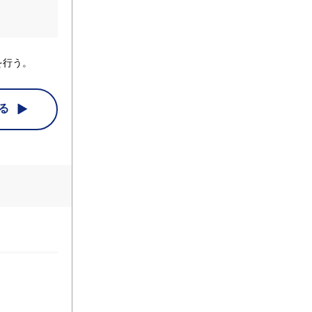
を行う。
る