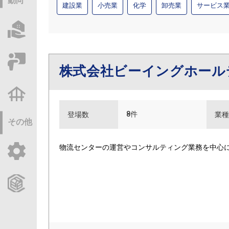
動向
建設業
小売業
化学
卸売業
サービス
物件情報サーチ
セミナー・研修
株式会社ビーイングホー
不動産基礎調査
8件
登場数
業種
その他
物流センターの運営やコンサルティング業務を中心
ご利用ガイド
CCReBサービスのご案内