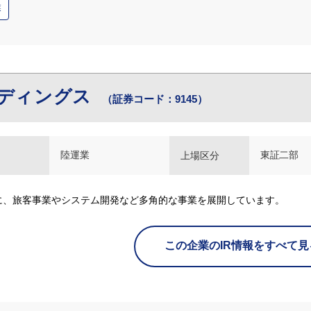
業
ルディングス
（証券コード：9145）
陸運業
東証二部
上場区分
に、旅客事業やシステム開発など多角的な事業を展開しています。
この企業のIR情報をすべて見