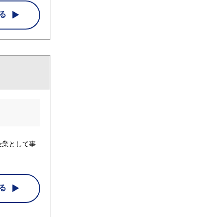
る
企業として事
る