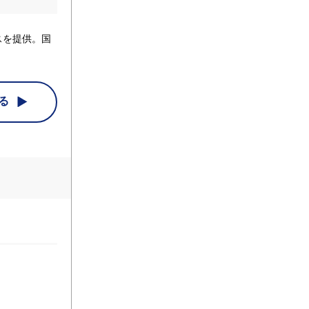
スを提供。国
る