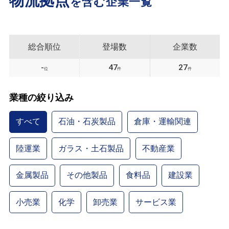
物流拠点
を含む企業一覧
総合順位
登場数
企業数
-
47
27
位
件
件
業種の絞り込み
すべて
石油・石炭製品
倉庫・運輸関連
陸運業
ガラス・土石製品
不動産業
金属製品
その他製品
食料品
建設業
小売業
化学
卸売業
サービス業