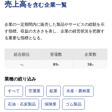
売上高
を含む企業一覧
企業の一定期間内に販売した製品やサービスの総額を示
す指標。収益の大きさを表し、企業の経営状況を把握す
る重要な指標となる。
総合順位
登場数
企業数
-
89
38
位
件
件
業種の絞り込み
すべて
空運業
鉱業
水産・農林業
石油・石炭製品
保険業
ゴム製品