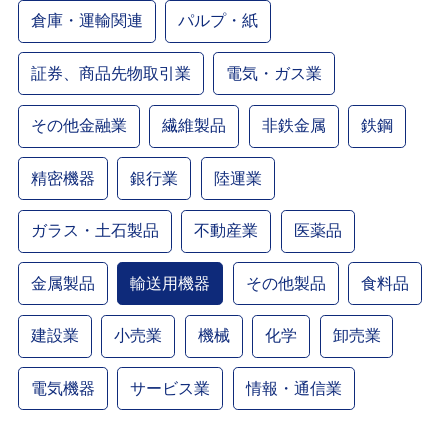
倉庫・運輸関連
パルプ・紙
証券、商品先物取引業
電気・ガス業
その他金融業
繊維製品
非鉄金属
鉄鋼
精密機器
銀行業
陸運業
ガラス・土石製品
不動産業
医薬品
金属製品
輸送用機器
その他製品
食料品
建設業
小売業
機械
化学
卸売業
電気機器
サービス業
情報・通信業