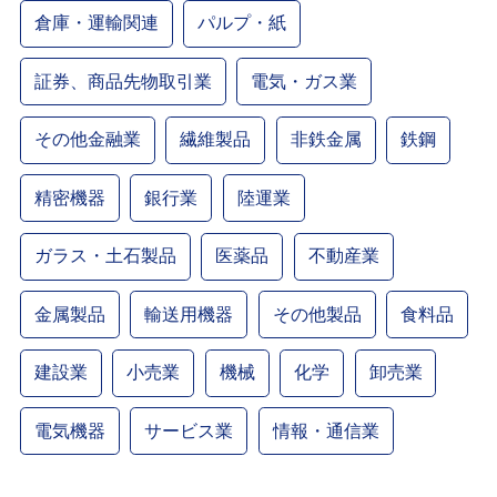
倉庫・運輸関連
パルプ・紙
証券、商品先物取引業
電気・ガス業
その他金融業
繊維製品
非鉄金属
鉄鋼
精密機器
銀行業
陸運業
ガラス・土石製品
医薬品
不動産業
金属製品
輸送用機器
その他製品
食料品
建設業
小売業
機械
化学
卸売業
電気機器
サービス業
情報・通信業