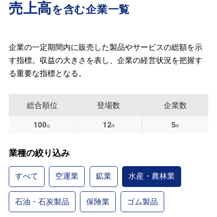
売上高
を含む企業一覧
企業の一定期間内に販売した製品やサービスの総額を示
す指標。収益の大きさを表し、企業の経営状況を把握す
る重要な指標となる。
総合順位
登場数
企業数
100
12
5
位
件
件
業種の絞り込み
すべて
空運業
鉱業
水産・農林業
石油・石炭製品
保険業
ゴム製品