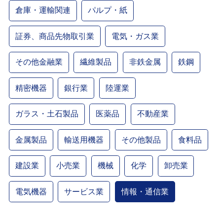
倉庫・運輸関連
パルプ・紙
証券、商品先物取引業
電気・ガス業
その他金融業
繊維製品
非鉄金属
鉄鋼
精密機器
銀行業
陸運業
ガラス・土石製品
医薬品
不動産業
金属製品
輸送用機器
その他製品
食料品
建設業
小売業
機械
化学
卸売業
電気機器
サービス業
情報・通信業