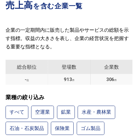
売上高
を含む企業一覧
企業の一定期間内に販売した製品やサービスの総額を示
す指標。収益の大きさを表し、企業の経営状況を把握す
る重要な指標となる。
総合順位
登場数
企業数
-
913
306
位
件
件
業種の絞り込み
すべて
空運業
鉱業
水産・農林業
石油・石炭製品
保険業
ゴム製品