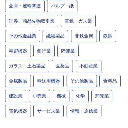
倉庫・運輸関連
パルプ・紙
証券、商品先物取引業
電気・ガス業
その他金融業
繊維製品
非鉄金属
鉄鋼
精密機器
銀行業
陸運業
ガラス・土石製品
医薬品
不動産業
金属製品
輸送用機器
その他製品
食料品
建設業
小売業
機械
化学
卸売業
電気機器
サービス業
情報・通信業