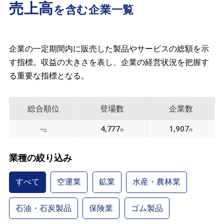
売上高
を含む企業一覧
企業の一定期間内に販売した製品やサービスの総額を示
す指標。収益の大きさを表し、企業の経営状況を把握す
る重要な指標となる。
総合順位
登場数
企業数
-
4,777
1,907
位
件
件
業種の絞り込み
すべて
空運業
鉱業
水産・農林業
石油・石炭製品
保険業
ゴム製品