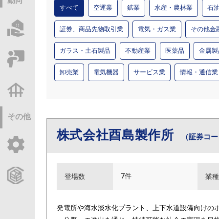
動向
すべて
空運業
鉱業
水産・農林業
石
物件情報サーチ
証券、商品先物取引業
電気・ガス業
その他金
ガラス・土石製品
不動産業
医薬品
金属製
セミナー・研修
卸売業
電気機器
サービス業
情報・通信業
不動産基礎調査
その他
株式会社酉島製作所
（証券コード
ご利用ガイド
CCReBサービスのご案内
7件
登場数
業種
発電所や海水淡水化プラント、上下水道設備向けの