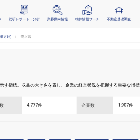
ジ
総研レポート・分析
業界動向情報
物件情報サーチ
不動産基礎調査
事業方針)
売上高
示す指標。収益の大きさを表し、企業の経営状況を把握する重要な指標
4,777
件
1,907
件
数
企業数