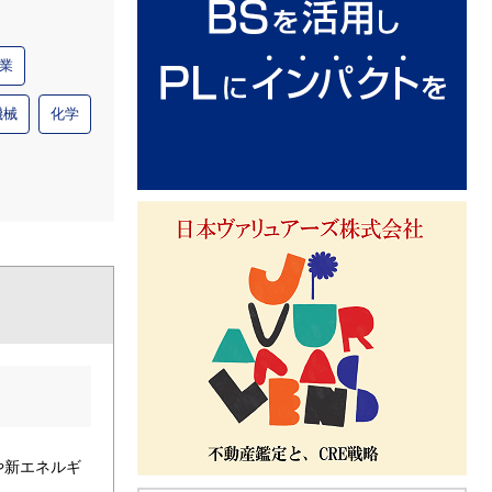
業
機械
化学
や新エネルギ