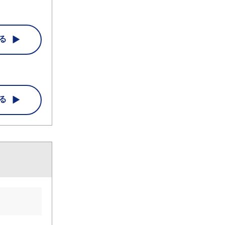
。
る
る