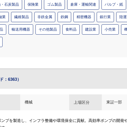
油・石炭製品
保険業
ゴム製品
倉庫・運輸関連
パルプ・紙
融業
繊維製品
非鉄金属
鉄鋼
精密機器
銀行業
陸運
品
輸送用機器
その他製品
食料品
建設業
小売業
：6363）
機械
東証一部
上場区分
ポンプを製造し、インフラ整備や環境保全に貢献。高効率ポンプの開発