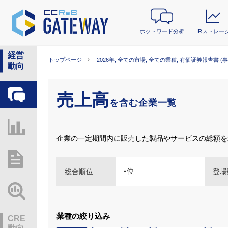
ホットワード分析
IRストレー
経営
トップページ
2026年, 全ての市場, 全ての業種, 有価証券報告書 (
動向
売上高
ホットワード分析
を含む企業一覧
IRストレージ
企業の一定期間内に販売した製品やサービスの総額を
総研レポート・分析
-
位
総合順位
登場
業界動向情報
業種の絞り込み
CRE