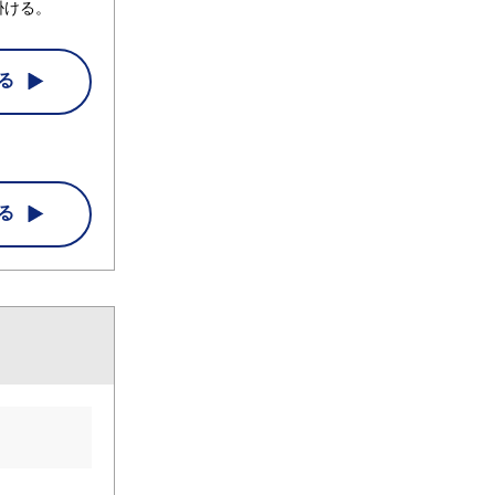
掛ける。
る
る