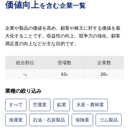
価値向上
を含む企業一覧
企業や製品の価値を高め、顧客や株主に対する価値を最
大化することです。収益性の向上、競争力の強化、顧客
満足度の向上などが主な目的です。
総合順位
登場数
企業数
-
62
20
位
件
件
業種の絞り込み
すべて
空運業
鉱業
水産・農林業
海運業
石油・石炭製品
保険業
ゴム製品