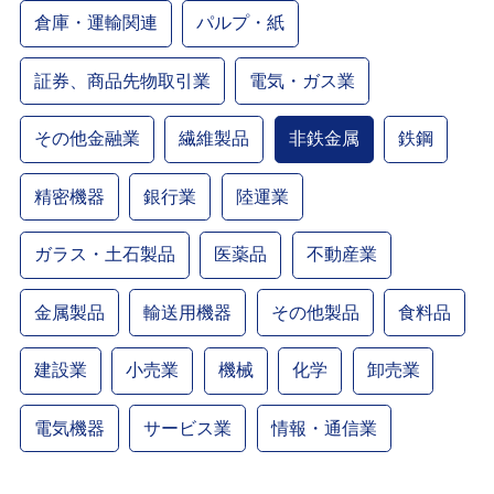
倉庫・運輸関連
パルプ・紙
証券、商品先物取引業
電気・ガス業
その他金融業
繊維製品
非鉄金属
鉄鋼
精密機器
銀行業
陸運業
ガラス・土石製品
医薬品
不動産業
金属製品
輸送用機器
その他製品
食料品
建設業
小売業
機械
化学
卸売業
電気機器
サービス業
情報・通信業