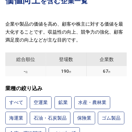
価値向上
を含む企業一覧
企業や製品の価値を高め、顧客や株主に対する価値を最
大化することです。収益性の向上、競争力の強化、顧客
満足度の向上などが主な目的です。
総合順位
登場数
企業数
-
190
67
位
件
件
業種の絞り込み
すべて
空運業
鉱業
水産・農林業
海運業
石油・石炭製品
保険業
ゴム製品