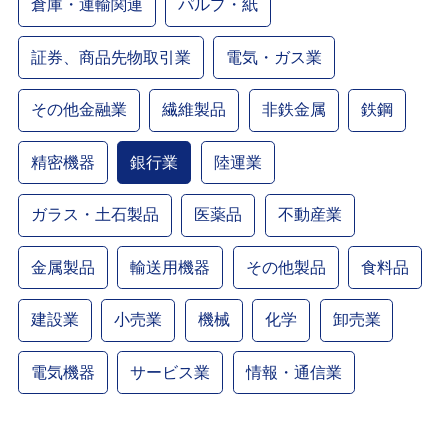
倉庫・運輸関連
パルプ・紙
証券、商品先物取引業
電気・ガス業
その他金融業
繊維製品
非鉄金属
鉄鋼
精密機器
銀行業
陸運業
ガラス・土石製品
医薬品
不動産業
金属製品
輸送用機器
その他製品
食料品
建設業
小売業
機械
化学
卸売業
電気機器
サービス業
情報・通信業