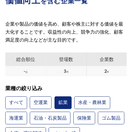
価値向上
を含む企業一覧
企業や製品の価値を高め、顧客や株主に対する価値を最
大化することです。収益性の向上、競争力の強化、顧客
満足度の向上などが主な目的です。
総合順位
登場数
企業数
-
3
2
位
件
件
業種の絞り込み
すべて
空運業
鉱業
水産・農林業
海運業
石油・石炭製品
保険業
ゴム製品