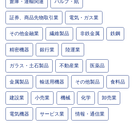
倉庫・運輸関連
パルプ・紙
証券、商品先物取引業
電気・ガス業
その他金融業
繊維製品
非鉄金属
鉄鋼
精密機器
銀行業
陸運業
ガラス・土石製品
不動産業
医薬品
金属製品
輸送用機器
その他製品
食料品
建設業
小売業
機械
化学
卸売業
電気機器
サービス業
情報・通信業