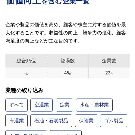
価値向上
を含む企業一覧
企業や製品の価値を高め、顧客や株主に対する価値を最
大化することです。収益性の向上、競争力の強化、顧客
満足度の向上などが主な目的です。
総合順位
登場数
企業数
-
45
23
位
件
件
業種の絞り込み
すべて
空運業
鉱業
水産・農林業
海運業
石油・石炭製品
保険業
ゴム製品