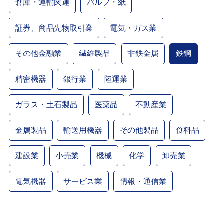
倉庫・運輸関連
パルプ・紙
証券、商品先物取引業
電気・ガス業
その他金融業
繊維製品
非鉄金属
鉄鋼
精密機器
銀行業
陸運業
ガラス・土石製品
医薬品
不動産業
金属製品
輸送用機器
その他製品
食料品
建設業
小売業
機械
化学
卸売業
電気機器
サービス業
情報・通信業