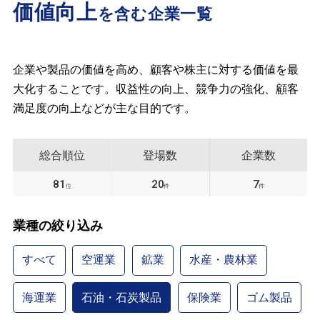
価値向上
を含む企業一覧
企業や製品の価値を高め、顧客や株主に対する価値を最
大化することです。収益性の向上、競争力の強化、顧客
満足度の向上などが主な目的です。
総合順位
登場数
企業数
81
20
7
位
件
件
業種の絞り込み
すべて
空運業
鉱業
水産・農林業
海運業
石油・石炭製品
保険業
ゴム製品