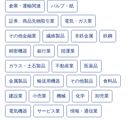
倉庫・運輸関連
パルプ・紙
証券、商品先物取引業
電気・ガス業
その他金融業
繊維製品
非鉄金属
鉄鋼
精密機器
銀行業
陸運業
ガラス・土石製品
不動産業
医薬品
金属製品
輸送用機器
その他製品
食料品
建設業
小売業
機械
化学
卸売業
電気機器
サービス業
情報・通信業