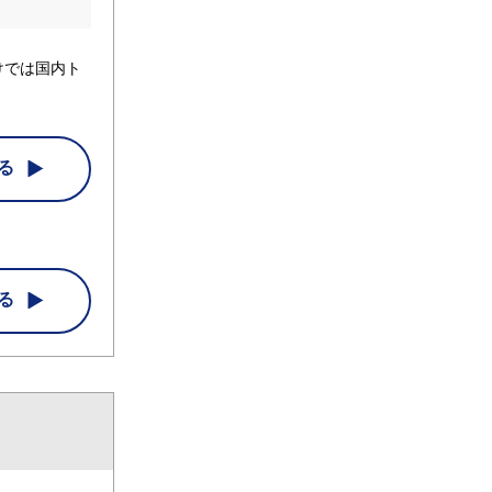
けでは国内ト
る
る