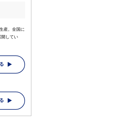
を生産。全国に
展開してい
る
る