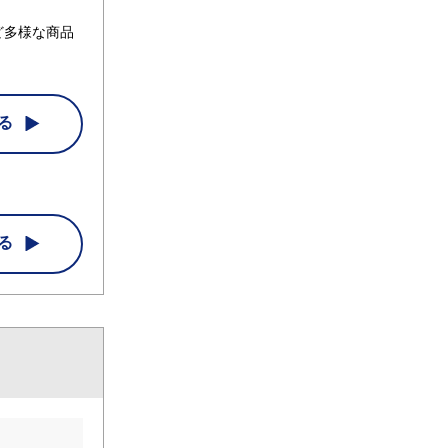
ど多様な商品
る
る