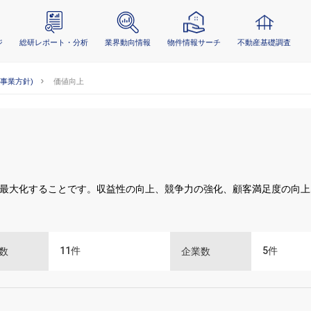
ジ
総研レポート・分析
業界動向情報
物件情報サーチ
不動産基礎調査
(事業方針)
価値向上
最大化することです。収益性の向上、競争力の強化、顧客満足度の向上
11
件
5
件
数
企業数