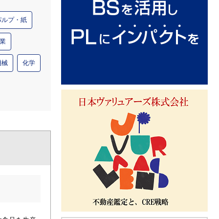
パルプ・紙
業
機械
化学