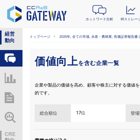
ホットワード分析
IRストレー
経営
トップページ
2026年, 全ての市場, 水産・農林業, 有価証券報告書 
動向
価値向上
ホットワード分析
を含む企業一覧
IRストレージ
企業や製品の価値を高め、顧客や株主に対する価値を
的です。
総研レポート・分析
17
位
総合順位
登場
業界動向情報
CRE