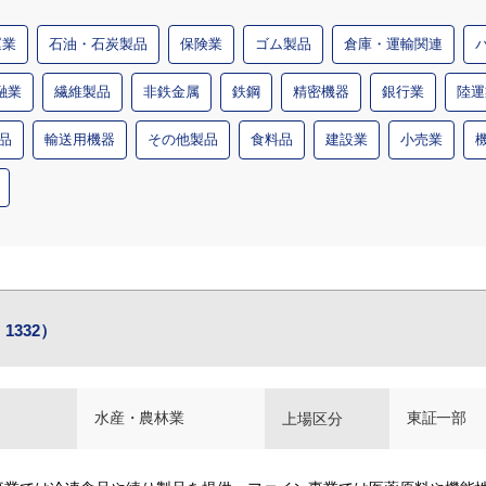
運業
石油・石炭製品
保険業
ゴム製品
倉庫・運輸関連
融業
繊維製品
非鉄金属
鉄鋼
精密機器
銀行業
陸運
品
輸送用機器
その他製品
食料品
建設業
小売業
1332）
水産・農林業
東証一部
上場区分