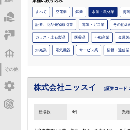
動向
業種の絞り込み
すべて
空運業
鉱業
水産・農林業
海
物件情報サーチ
証券、商品先物取引業
電気・ガス業
その他金
セミナー・研修
ガラス・土石製品
医薬品
不動産業
金属製
卸売業
電気機器
サービス業
情報・通信業
不動産基礎調査
その他
株式会社ニッスイ
ご利用ガイド
（証券コード：
CCReBサービスのご案内
4件
登場数
業種