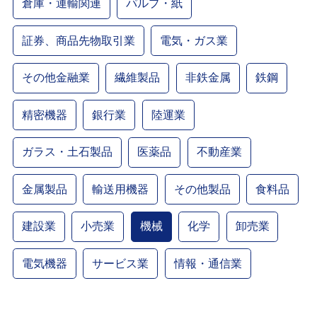
倉庫・運輸関連
パルプ・紙
証券、商品先物取引業
電気・ガス業
その他金融業
繊維製品
非鉄金属
鉄鋼
精密機器
銀行業
陸運業
ガラス・土石製品
医薬品
不動産業
金属製品
輸送用機器
その他製品
食料品
建設業
小売業
機械
化学
卸売業
電気機器
サービス業
情報・通信業