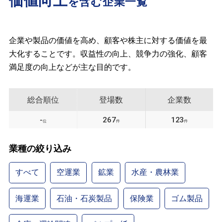
価値向上
を含む企業一覧
企業や製品の価値を高め、顧客や株主に対する価値を最
大化することです。収益性の向上、競争力の強化、顧客
満足度の向上などが主な目的です。
総合順位
登場数
企業数
-
267
123
位
件
件
業種の絞り込み
すべて
空運業
鉱業
水産・農林業
海運業
石油・石炭製品
保険業
ゴム製品