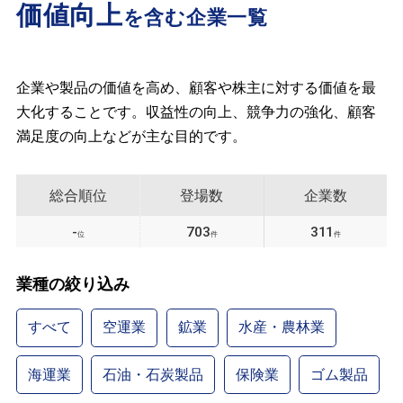
価値向上
を含む企業一覧
企業や製品の価値を高め、顧客や株主に対する価値を最
大化することです。収益性の向上、競争力の強化、顧客
満足度の向上などが主な目的です。
総合順位
登場数
企業数
-
703
311
位
件
件
業種の絞り込み
すべて
空運業
鉱業
水産・農林業
海運業
石油・石炭製品
保険業
ゴム製品