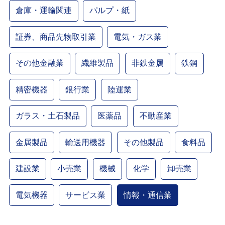
倉庫・運輸関連
パルプ・紙
証券、商品先物取引業
電気・ガス業
その他金融業
繊維製品
非鉄金属
鉄鋼
精密機器
銀行業
陸運業
ガラス・土石製品
医薬品
不動産業
金属製品
輸送用機器
その他製品
食料品
建設業
小売業
機械
化学
卸売業
電気機器
サービス業
情報・通信業