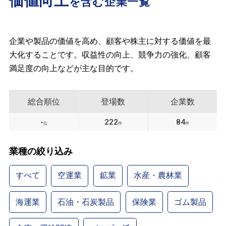
価値向上
を含む企業一覧
企業や製品の価値を高め、顧客や株主に対する価値を最
大化することです。収益性の向上、競争力の強化、顧客
満足度の向上などが主な目的です。
総合順位
登場数
企業数
-
222
84
位
件
件
業種の絞り込み
すべて
空運業
鉱業
水産・農林業
海運業
石油・石炭製品
保険業
ゴム製品