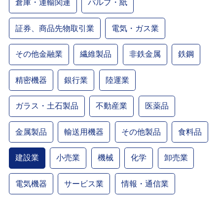
倉庫・運輸関連
パルプ・紙
証券、商品先物取引業
電気・ガス業
その他金融業
繊維製品
非鉄金属
鉄鋼
精密機器
銀行業
陸運業
ガラス・土石製品
不動産業
医薬品
金属製品
輸送用機器
その他製品
食料品
建設業
小売業
機械
化学
卸売業
電気機器
サービス業
情報・通信業