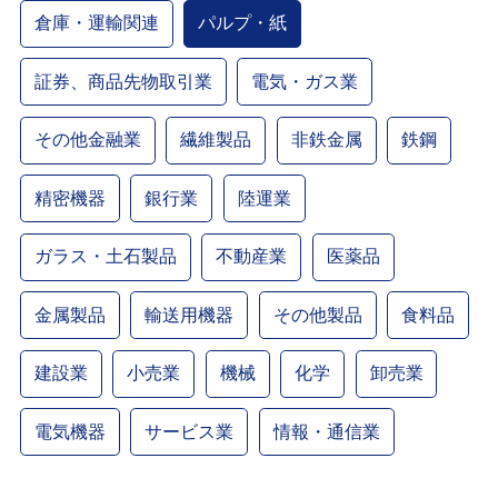
倉庫・運輸関連
パルプ・紙
証券、商品先物取引業
電気・ガス業
その他金融業
繊維製品
非鉄金属
鉄鋼
精密機器
銀行業
陸運業
ガラス・土石製品
不動産業
医薬品
金属製品
輸送用機器
その他製品
食料品
建設業
小売業
機械
化学
卸売業
電気機器
サービス業
情報・通信業