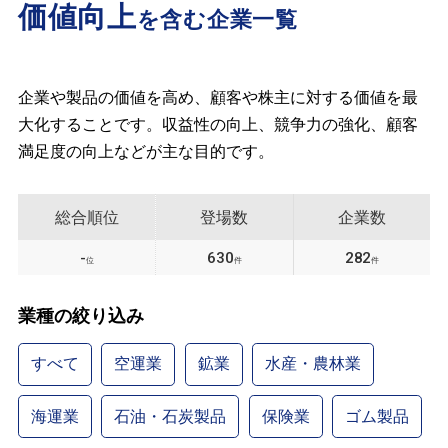
価値向上
を含む企業一覧
企業や製品の価値を高め、顧客や株主に対する価値を最
大化することです。収益性の向上、競争力の強化、顧客
満足度の向上などが主な目的です。
総合順位
登場数
企業数
-
630
282
位
件
件
業種の絞り込み
すべて
空運業
鉱業
水産・農林業
海運業
石油・石炭製品
保険業
ゴム製品