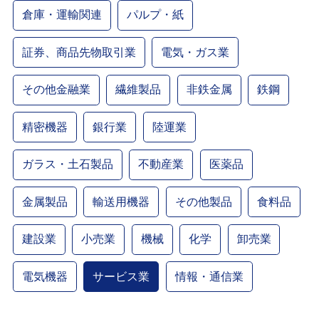
倉庫・運輸関連
パルプ・紙
証券、商品先物取引業
電気・ガス業
その他金融業
繊維製品
非鉄金属
鉄鋼
精密機器
銀行業
陸運業
ガラス・土石製品
不動産業
医薬品
金属製品
輸送用機器
その他製品
食料品
建設業
小売業
機械
化学
卸売業
電気機器
サービス業
情報・通信業