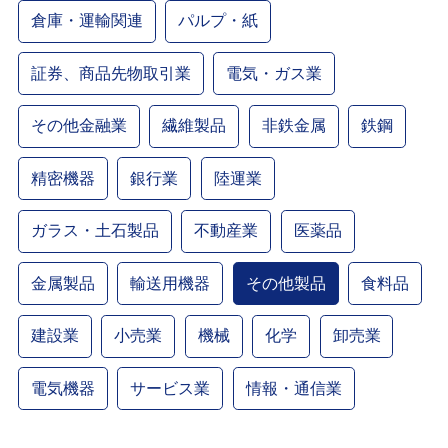
倉庫・運輸関連
パルプ・紙
証券、商品先物取引業
電気・ガス業
その他金融業
繊維製品
非鉄金属
鉄鋼
精密機器
銀行業
陸運業
ガラス・土石製品
不動産業
医薬品
金属製品
輸送用機器
その他製品
食料品
建設業
小売業
機械
化学
卸売業
電気機器
サービス業
情報・通信業