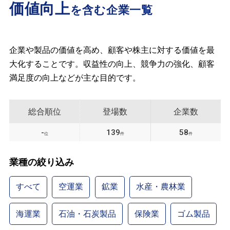
価値向上
を含む企業一覧
企業や製品の価値を高め、顧客や株主に対する価値を最
大化することです。収益性の向上、競争力の強化、顧客
満足度の向上などが主な目的です。
総合順位
登場数
企業数
-
139
58
位
件
件
業種の絞り込み
すべて
空運業
鉱業
水産・農林業
海運業
石油・石炭製品
保険業
ゴム製品