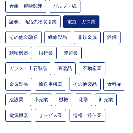
倉庫・運輸関連
パルプ・紙
証券、商品先物取引業
電気・ガス業
その他金融業
繊維製品
非鉄金属
鉄鋼
精密機器
銀行業
陸運業
ガラス・土石製品
医薬品
不動産業
金属製品
輸送用機器
その他製品
食料品
建設業
小売業
機械
化学
卸売業
電気機器
サービス業
情報・通信業