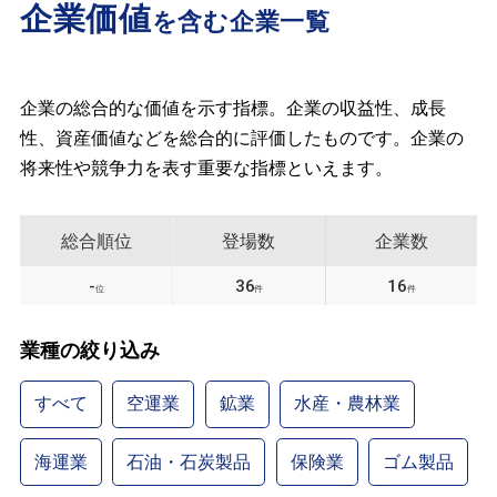
企業価値
を含む企業一覧
企業の総合的な価値を示す指標。企業の収益性、成長
性、資産価値などを総合的に評価したものです。企業の
将来性や競争力を表す重要な指標といえます。
総合順位
登場数
企業数
-
36
16
位
件
件
業種の絞り込み
すべて
空運業
鉱業
水産・農林業
海運業
石油・石炭製品
保険業
ゴム製品