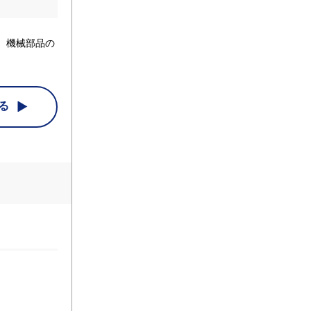
。機械部品の
る