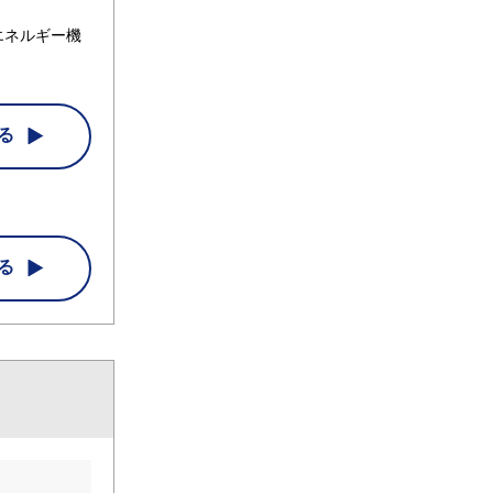
エネルギー機
る
る