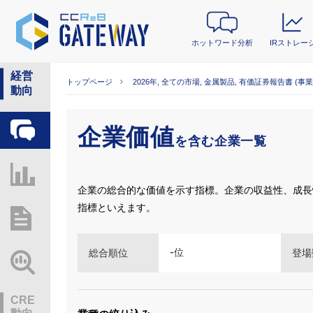
ホットワード分析
IRストレー
経営
トップページ
2026年, 全ての市場, 金属製品, 有価証券報告書 (事
動向
企業価値
ホットワード分析
を含む企業一覧
IRストレージ
企業の総合的な価値を示す指標。企業の収益性、成長
指標といえます。
総研レポート・分析
-
位
総合順位
登場
業界動向情報
CRE