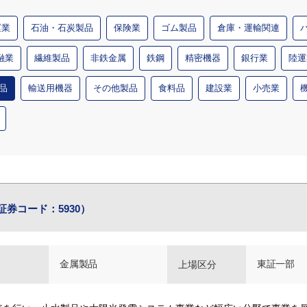
運業
石油・石炭製品
保険業
ゴム製品
倉庫・運輸関連
融業
繊維製品
非鉄金属
鉄鋼
精密機器
銀行業
陸運
品
輸送用機器
その他製品
食料品
建設業
小売業
証券コード：5930）
金属製品
東証一部
上場区分