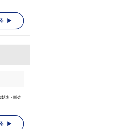
る
の製造・販売
る