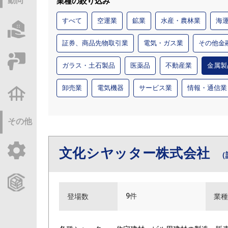
動向
業種の絞り込み
すべて
空運業
鉱業
水産・農林業
海
物件情報サーチ
証券、商品先物取引業
電気・ガス業
その他金
セミナー・研修
ガラス・土石製品
医薬品
不動産業
金属製
卸売業
電気機器
サービス業
情報・通信業
不動産基礎調査
その他
文化シヤッター株式会社
ご利用ガイド
（
CCReBサービスのご案内
9件
登場数
業種