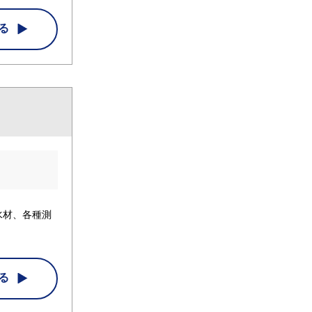
る
水材、各種測
る