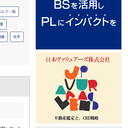
パルプ・紙
業
機械
化学