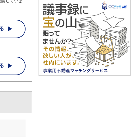
展開していま
る
る