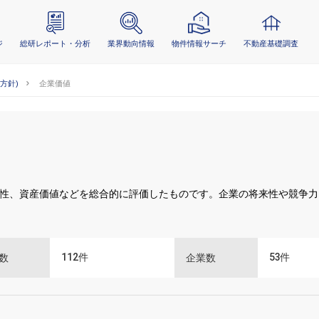
ジ
総研レポート・分析
業界動向情報
物件情報サーチ
不動産基礎調査
業方針)
企業価値
性、資産価値などを総合的に評価したものです。企業の将来性や競争力
112
件
53
件
数
企業数