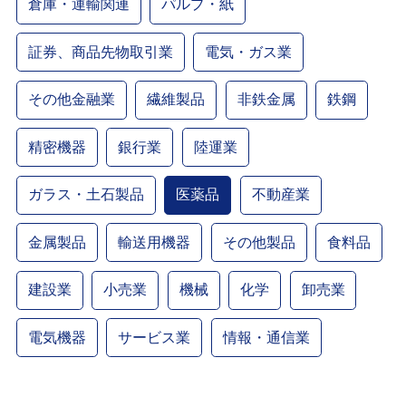
倉庫・運輸関連
パルプ・紙
証券、商品先物取引業
電気・ガス業
その他金融業
繊維製品
非鉄金属
鉄鋼
精密機器
銀行業
陸運業
ガラス・土石製品
医薬品
不動産業
金属製品
輸送用機器
その他製品
食料品
建設業
小売業
機械
化学
卸売業
電気機器
サービス業
情報・通信業