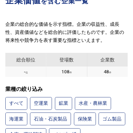
企業価値
を含む企業一覧
企業の総合的な価値を示す指標。企業の収益性、成長
性、資産価値などを総合的に評価したものです。企業の
将来性や競争力を表す重要な指標といえます。
総合順位
登場数
企業数
-
108
48
位
件
件
業種の絞り込み
すべて
空運業
鉱業
水産・農林業
海運業
石油・石炭製品
保険業
ゴム製品