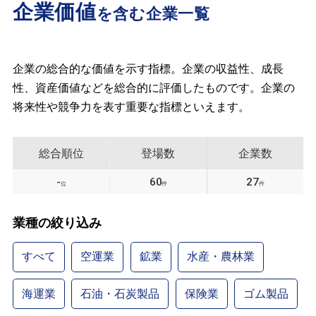
企業価値
を含む企業一覧
企業の総合的な価値を示す指標。企業の収益性、成長
性、資産価値などを総合的に評価したものです。企業の
将来性や競争力を表す重要な指標といえます。
総合順位
登場数
企業数
-
60
27
位
件
件
業種の絞り込み
すべて
空運業
鉱業
水産・農林業
海運業
石油・石炭製品
保険業
ゴム製品