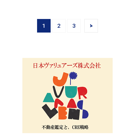
1
2
3
>