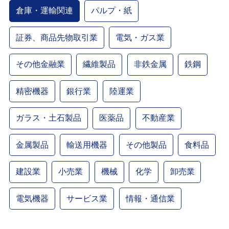
倉庫・運輸関連
パルプ・紙
証券、商品先物取引業
電気・ガス業
その他金融業
繊維製品
非鉄金属
鉄鋼
精密機器
銀行業
陸運業
ガラス・土石製品
医薬品
不動産業
金属製品
輸送用機器
その他製品
食料品
建設業
小売業
機械
化学
卸売業
電気機器
サービス業
情報・通信業