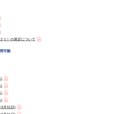
２１］の策定について
用可能
)
)
)
)
3月31日)