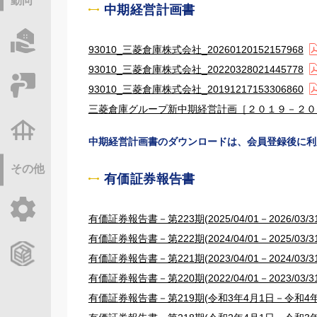
動向
中期経営計画書
物件情報サーチ
93010_三菱倉庫株式会社_20260120152157968
93010_三菱倉庫株式会社_20220328021445778
セミナー・研修
93010_三菱倉庫株式会社_20191217153306860
三菱倉庫グループ新中期経営計画［２０１９－２０
不動産基礎調査
中期経営計画書のダウンロードは、会員登録後に利
その他
有価証券報告書
ご利用ガイド
有価証券報告書－第223期(2025/04/01－2026/03/31
有価証券報告書－第222期(2024/04/01－2025/03/31
CCReBサービスのご案内
有価証券報告書－第221期(2023/04/01－2024/03/31
有価証券報告書－第220期(2022/04/01－2023/03/31
有価証券報告書－第219期(令和3年4月1日－令和4年