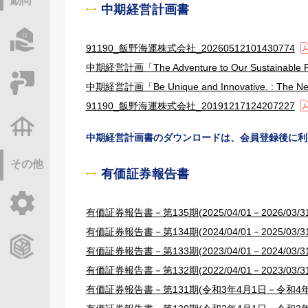
動向
中期経営計画書
物件情報サーチ
91190_飯野海運株式会社_20260512101430774
中期経営計画「The Adventure to Our Sustainab
セミナー・研修
中期経営計画「Be Unique and Innovative. : T
91190_飯野海運株式会社_20191217124207227
不動産基礎調査
中期経営計画書のダウンロードは、会員登録後に利
その他
有価証券報告書
ご利用ガイド
有価証券報告書－第135期(2025/04/01－2026/03/31
有価証券報告書－第134期(2024/04/01－2025/03/31
CCReBサービスのご案内
有価証券報告書－第133期(2023/04/01－2024/03/31
有価証券報告書－第132期(2022/04/01－2023/03/31
有価証券報告書－第131期(令和3年4月1日－令和4年