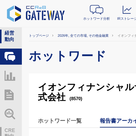
ホットワード分析
IRストレー
経営
トップページ
2026年, 全ての市場, その他金融業
イオンフィ
動向
ホットワード
ホットワード分析
IRストレージ
イオンフィナンシャル
式会社
総研レポート・分析
(8570)
業界動向情報
ホットワード一覧
報告書アーカ
CRE