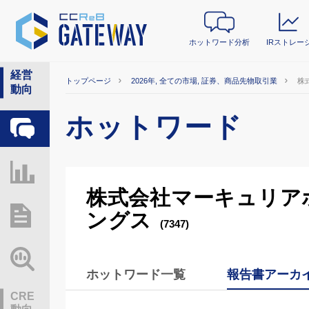
ホットワード分析
IRストレー
経営
トップページ
2026年, 全ての市場, 証券、商品先物取引業
株
動向
ホットワード
ホットワード分析
IRストレージ
株式会社マーキュリア
ングス
総研レポート・分析
(7347)
業界動向情報
ホットワード一覧
報告書アーカ
CRE